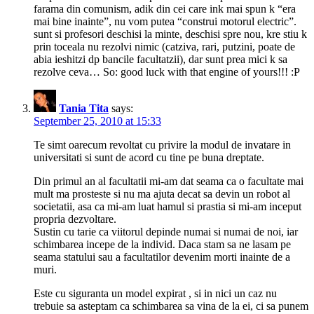
farama din comunism, adik din cei care ink mai spun k “era
mai bine inainte”, nu vom putea “construi motorul electric”.
sunt si profesori deschisi la minte, deschisi spre nou, kre stiu k
prin toceala nu rezolvi nimic (catziva, rari, putzini, poate de
abia ieshitzi dp bancile facultatzii), dar sunt prea mici k sa
rezolve ceva… So: good luck with that engine of yours!!! :P
Tania Tita
says:
September 25, 2010 at 15:33
Te simt oarecum revoltat cu privire la modul de invatare in
universitati si sunt de acord cu tine pe buna dreptate.
Din primul an al facultatii mi-am dat seama ca o facultate mai
mult ma prosteste si nu ma ajuta decat sa devin un robot al
societatii, asa ca mi-am luat hamul si prastia si mi-am inceput
propria dezvoltare.
Sustin cu tarie ca viitorul depinde numai si numai de noi, iar
schimbarea incepe de la individ. Daca stam sa ne lasam pe
seama statului sau a facultatilor devenim morti inainte de a
muri.
Este cu siguranta un model expirat , si in nici un caz nu
trebuie sa asteptam ca schimbarea sa vina de la ei, ci sa punem