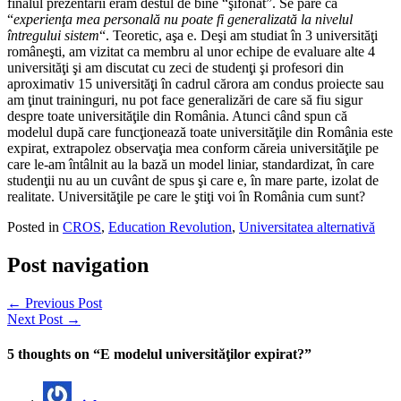
finalul prezentării eram destul de bine “şifonat”. Se pare că
“
experienţa mea personală nu poate fi generalizată la nivelul
întregului sistem
“. Teoretic, aşa e. Deşi am studiat în 3 universităţi
româneşti, am vizitat ca membru al unor echipe de evaluare alte 4
universităţi şi am discutat cu zeci de studenţi şi profesori din
aproximativ 15 universităţi în cadrul cărora am condus proiecte sau
am ţinut traininguri, nu pot face generalizări de care să fiu sigur
despre toate universităţile din România. Atunci când spun că
modelul după care funcţionează toate universităţile din România este
expirat, extrapolez observaţia mea conform căreia universităţile pe
care le-am întâlnit au la bază un model liniar, standardizat, în care
studenţii nu au un cuvânt de spus şi care e, în mare parte, izolat de
realitate. Universităţile pe care le ştiţi voi în România cum sunt?
Posted in
CROS
,
Education Revolution
,
Universitatea alternativă
Post navigation
← Previous Post
Next Post →
5 thoughts on “
E modelul universităţilor expirat?
”