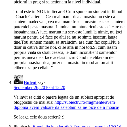
piciorul in prag si sa actionam la nivel individual.
Totul este in NOI, in fiecare! Cum spune un student in filmul
“Coach Carter”: “Cea mai mare frica a noastra nu este ca
suntem inadecvati, cea mai mare frica a noastra este ca suntem
puternici peste masura. Lumina, nu intunericul este cel care ne
inspaimanta.A juca marunt nu serveste lumii la nimic, nu joci
marunt pentru a-i face pe altii sa nu se simta insecuri langa
tine.Toti suntem meniti sa stralucim, asa cum fac copii.Nu e
doar in cativa dintre noi, ci se afla in noi toti.Si cum lasam
propria viata sa straluceasca, le dam inconstient oamenilor
permisiunea de a face acelasi lucru.Cand ne eliberam de
propria noastra frica, prezenta noastra in mod automat ii
elibereaza pe ceilalti.”
Bulent
says:
September 26, 2010 at 12:20
Va invit sa cititi o parere legata de un subiect apropiat de
blogpostul de mai sus:
http://subiectiv.ro/fragmente/avem-
diploma-avem-valoare-da-asteptam-sa-ne-pice-de-a-moaca/
Se leaga cele doua scrieri? :)
Pingback:
Revolutie in educatie? Despre ce facem in CROS.