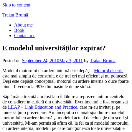
Skip to content
Traian Brumă
About me
Book
Contact me
E modelul universităţilor expirat?
Posted on
September 24, 2010
May 3, 2011
by
Traian Bruma
Modelul motorului cu ardere internă este depăşit.
Motorul electric
este mai simplu de construit, e de trei ori mai eficient şi nu poluează.
Deşi este depăşit conceptual, motorul cu ardere interna o duce foarte
bine. Îl vedem la 99% din maşinile de pe străzi.
Săptămâna trecută am fost la o întâlnire a reprezentanţilor centrelor
de consiliere în carieră din universităţi. Evenimentul a fost organizat
de
LEAP – Link Education and Practice
, care m-au invitat şi pe
mine să ţin o prezentare. Am început-o cu analogia dintre modelul
motorului cu ardere internă şi modelul actual de educaţie din şcoli şi
universităţi. Mi-am permis să afirm că, la fel ca şi modelul motorului
cu ardere internă, modelul pe care funcţionează toate universităţile