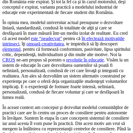
din România este expirat. Şi tot la fel ca şi în cazul motorului, deşi
conceptul e expirat, varianta practică a modelului industrial de
educaţie este experimentată de fiecare student din România.
În opinia mea, modelul universitar actual presupune o dezvoltare
liniară, standardizată, condusă în totalitate de alţii şi care se
desfăşoară în mare măsură într-un mediu izolat de realitate. Eu cred
că acest model
este “neadecvat”
pentru că
îţi efectează motivaţiile
intrinseci
, îţi
omoară creativitatea
, te impiedică să îţi descoperi
elementul
, pentru că formează conformism, pasivitate, lipsa spiritului
critic, dependenţă, individualism şi din multe alte motive. Noi la
CROS
ne-am propus să pornim o
revoluţie în educaţie
. Visăm la un
sistem de educaţie în care dezvoltarea oamenilor să poată fi
neliniară, personalizată, condusă de cei care învaţă şi integrată cu
realitatea. Am ales să dezvoltăm un sistem alternativ construind pe
experienţa pe care o oferă deja organizaţiile studenţeşti voluntarilor
implicaţi. E o experienţă de formare foarte intensă, neliniară,
personalizată, condusă de fiecare voluntar şi care se desfăşoară în
lumea reală.
În aceast context am conceput şi dezvoltat modelul comunităţilor de
practici care are în centru un proces de consiliere pentru autonomie
în învăţare. Suntem în etapa în care concepem sistemul de consiliere
iar anul acesta îl vom pune în practică. Din acest motiv am vrut să
mergem la întâlnirea cu reprezentanţii centrelor de consiliere. Până la